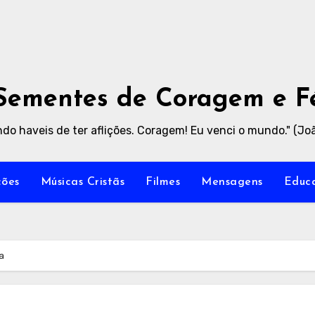
Sementes de Coragem e F
do haveis de ter aflições. Coragem! Eu venci o mundo." (Joã
ões
Músicas Cristãs
Filmes
Mensagens
Educa
a