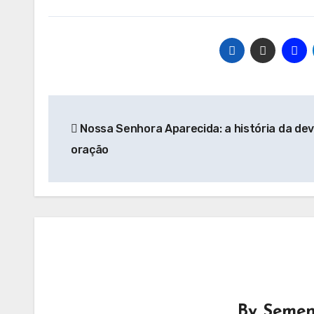
Navegação
Nossa Senhora Aparecida: a história da de
de
oração
Post
By
Semen