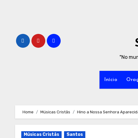
Skip
to
content
"No mun
Início
Oraç
Home
Músicas Cristãs
Hino a Nossa Senhora Aparecid
Músicas Cristãs
Santos