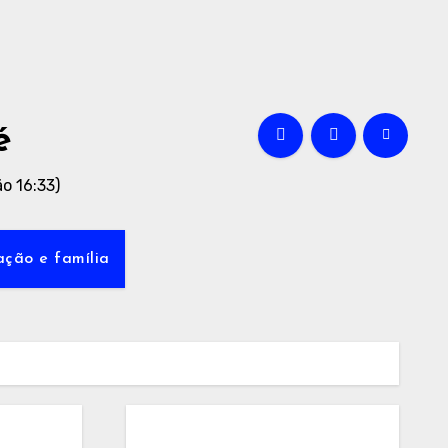
é
o 16:33)
ção e família