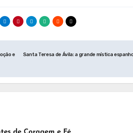
voção e
Santa Teresa de Ávila: a grande mística espanh
tes de Coragem e Fé