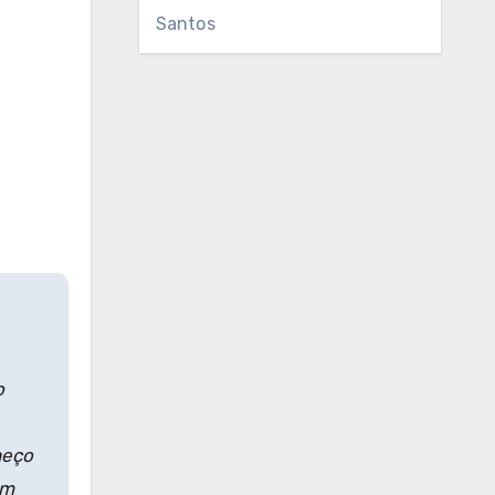
Santos
o
heço
em