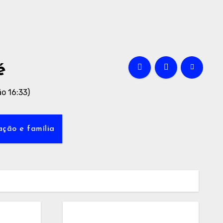
é
o 16:33)
ção e família