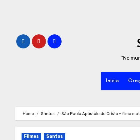
Skip
to
content
"No mun
Início
Oraç
Home
Santos
São Paulo Apóstolo de Cristo – filme mot
Filmes
Santos