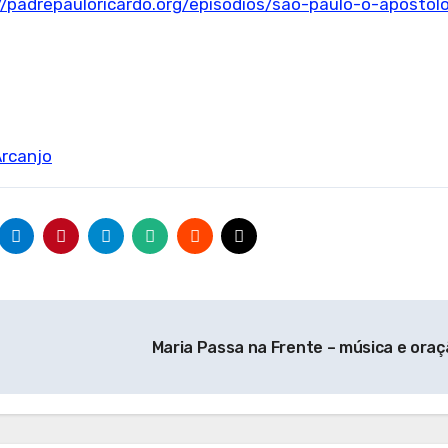
//padrepauloricardo.org/episodios/sao-paulo-o-apostol
Arcanjo
Maria Passa na Frente – música e ora