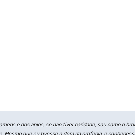
homens e dos anjos, se não tiver caridade, sou como o br
e. Mesmo que eu tivesse o dom da profecia, e co­nhecess