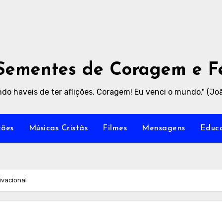
Sementes de Coragem e F
do haveis de ter aflições. Coragem! Eu venci o mundo." (Joã
ões
Músicas Cristãs
Filmes
Mensagens
Educa
ivacional