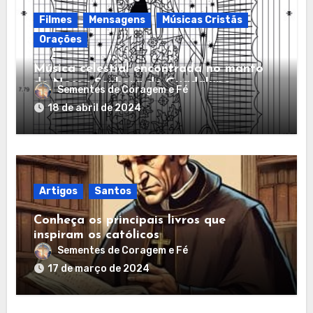
Filmes
Mensagens
Músicas Cristãs
Orações
Música celestial encontrada no manto
de Nossa Senhora de Guadalupe
Sementes de Coragem e Fé
18 de abril de 2024
Artigos
Santos
Conheça os principais livros que
inspiram os católicos
Sementes de Coragem e Fé
17 de março de 2024