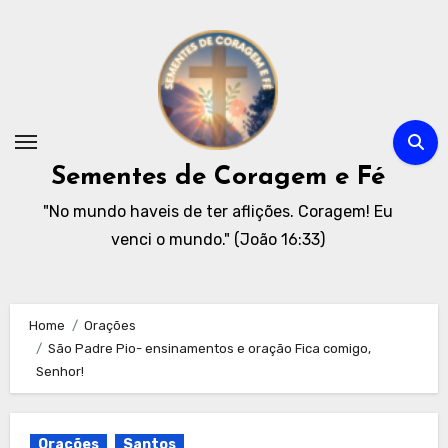
Skip
to
content
Sementes de Coragem e Fé
"No mundo haveis de ter aflições. Coragem! Eu
venci o mundo." (João 16:33)
Home
Orações
São Padre Pio- ensinamentos e oração Fica comigo,
Senhor!
Orações
Santos