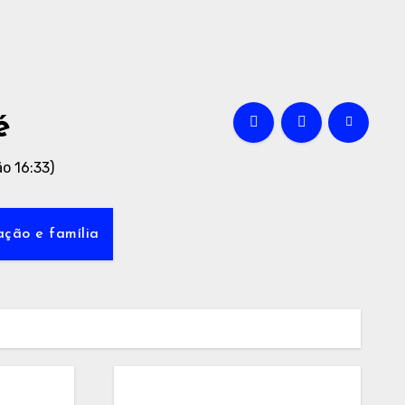
é
o 16:33)
ção e família