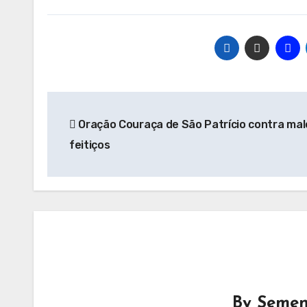
Navegação
Oração Couraça de São Patrício contra male
de
feitiços
Post
By
Semen