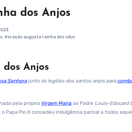
nha dos Anjos
 2023
os
,
#oração augusta rainha dos céus
 dos Anjos
sa Senhora
junto às legiões dos santos anjos para
comba
inada pela própria
Virgem Maria
ao Padre
Louis-Edouard 
, o Papa Pio X concedeu indulgência parcial a todos aque