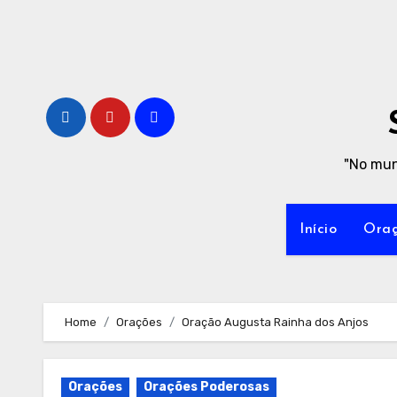
Skip
to
content
"No mun
Início
Oraç
Home
Orações
Oração Augusta Rainha dos Anjos
Orações
Orações Poderosas