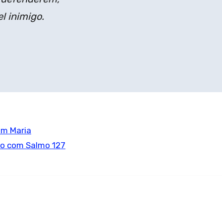
l inimigo.
em Maria
jo com Salmo 127