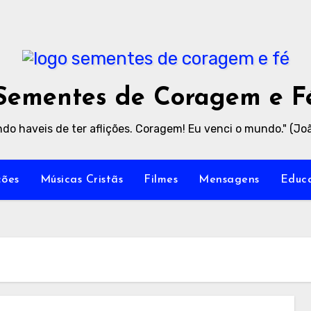
Sementes de Coragem e F
do haveis de ter aflições. Coragem! Eu venci o mundo." (Joã
ões
Músicas Cristãs
Filmes
Mensagens
Educa