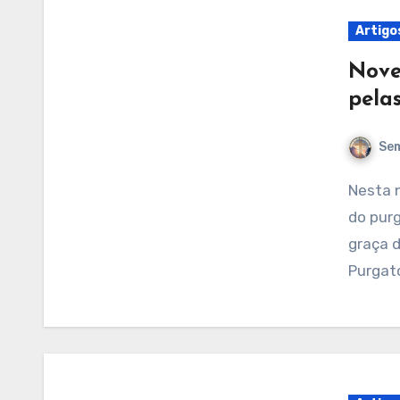
Artigo
Nove
pela
Sem
Nesta novena de Santo Afonso de Ligório pelas almas
do purg
graça d
Purgató