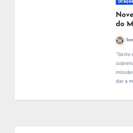
Oraçõ
Nove
do M
Sem
“Sinto que vou entrar em repouso…Mas sinto,
sobret
missão
dar a 