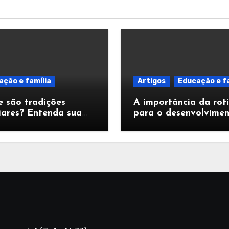
ção e família
Artigos
Educação e fa
 são tradições
A importância da rot
iares? Entenda sua
para o desenvolvime
rtância
infantil: Ordem, Segu
e Fé