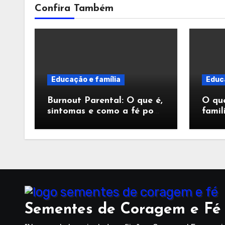
Confira Também
Educação e família
Educa
Burnout Parental: O que é,
O que
sintomas e como a fé pode
famil
ajudar
impo
Sementes de Coragem e Fé