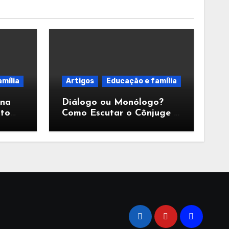
mília
Artigos
Educação e família
ina
Diálogo ou Monólogo?
nto
Como Escutar o Cônjuge e
rança
Fortalecer o Casamento