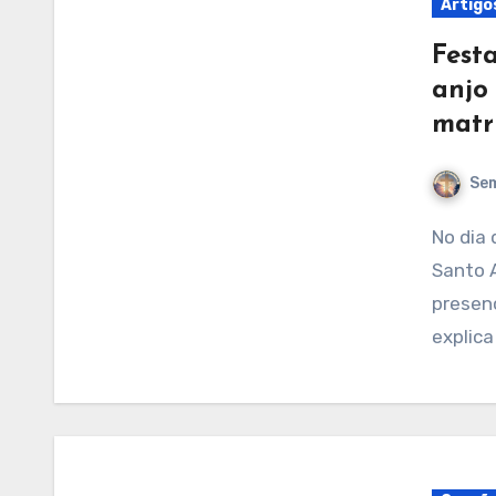
Artigo
Fest
anjo 
matr
Sem
No dia de hoje, 24 de outubro, celebramos a festa de
Santo 
presenç
explica