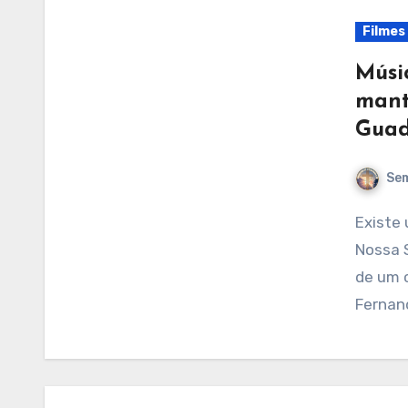
Filmes
Músi
mant
Guad
Sem
Existe uma música celestial encontrada no manto de
Nossa 
de um 
Fernan