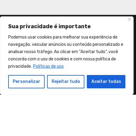
Sua privacidade é importante
Podemos usar cookies para melhorar sua experiência de
navegação, veicular anúncios ou conteúdo personalizado e
Sementes de Coragem e Fé
analisar nosso tráfego. Ao clicar em “Aceitar tudo”, você
concorda com o uso de cookies e com nossa política de
"No mundo haveis de ter aflições. Coragem! Eu venci o
privacidade.
Políticas de uso
mundo." (João 16:33)
Personalizar
Rejeitar tudo
Aceitar todas
Copyright Sementes de Coragem e Fé© Alguns direitos
reservados
|
Blogus
by
Themeansar
.
Orações
Músicas Cristãs
Mensagens