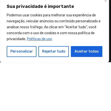
Sua privacidade é importante
Podemos usar cookies para melhorar sua experiência de
navegação, veicular anúncios ou conteúdo personalizado e
Sementes de Coragem e Fé
analisar nosso tráfego. Ao clicar em “Aceitar tudo”, você
concorda com o uso de cookies e com nossa política de
"No mundo haveis de ter aflições. Coragem! Eu venci o
privacidade.
Políticas de uso
mundo." (João 16:33)
Personalizar
Rejeitar tudo
Aceitar todas
Copyright Sementes de Coragem e Fé© Alguns direitos
reservados
|
Blogus
by
Themeansar
.
Orações
Músicas Cristãs
Mensagens
Política de privacidade