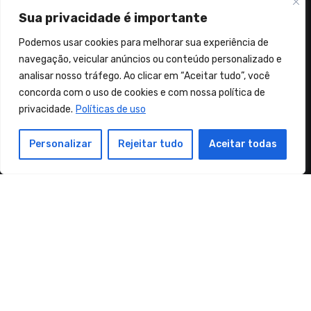
Sua privacidade é importante
Podemos usar cookies para melhorar sua experiência de
navegação, veicular anúncios ou conteúdo personalizado e
Sementes de Coragem e Fé
analisar nosso tráfego. Ao clicar em “Aceitar tudo”, você
concorda com o uso de cookies e com nossa política de
"No mundo haveis de ter aflições. Coragem! Eu venci o
privacidade.
Políticas de uso
mundo." (João 16:33)
Personalizar
Rejeitar tudo
Aceitar todas
Copyright Sementes de Coragem e Fé© Alguns direitos
reservados
|
Blogus
by
Themeansar
.
Orações
Músicas Cristãs
Mensagens
Política de privacidade