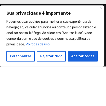
Sua privacidade é importante
Podemos usar cookies para melhorar sua experiência de
navegação, veicular anúncios ou conteúdo personalizado e
Sementes de Coragem e Fé
analisar nosso tráfego. Ao clicar em “Aceitar tudo”, você
concorda com o uso de cookies e com nossa política de
"No mundo haveis de ter aflições. Coragem! Eu venci o
privacidade.
Políticas de uso
mundo." (João 16:33)
Personalizar
Rejeitar tudo
Aceitar todas
Copyright Sementes de Coragem e Fé© Alguns direitos
reservados
|
Blogus
by
Themeansar
.
Orações
Músicas Cristãs
Mensagens
Política de privacidade